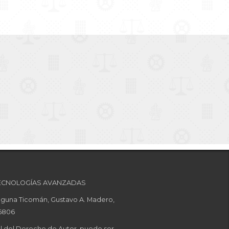
 TECNOLOGÍAS AVANZADAS
 Laguna Ticomán, Gustavo A. Madero,
56806
al del Derecho de Autor, puede ser