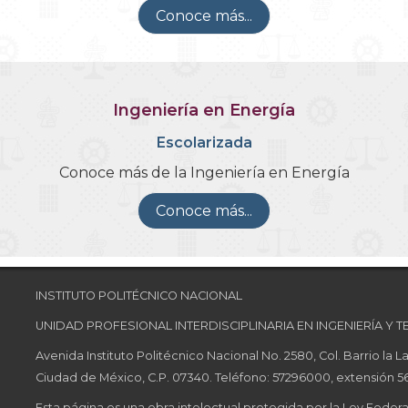
Conoce más...
Ingeniería en Energía
Escolarizada
Conoce más de la Ingeniería en Energía
Conoce más...
INSTITUTO POLITÉCNICO NACIONAL
UNIDAD PROFESIONAL INTERDISCIPLINARIA EN INGENIERÍA Y
Avenida Instituto Politécnico Nacional No. 2580, Col. Barrio la
Ciudad de México, C.P. 07340. Teléfono: 57296000, extensión 
Esta página es una obra intelectual protegida por la Ley Feder