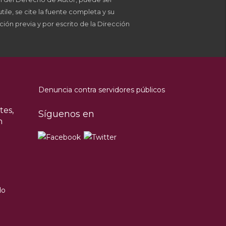
ile, se cite la fuente completa y su
ción previa y por escrito de la Dirección
Denuncia contra servidores públicos
tes,
Síguenos en
n
do